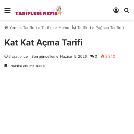
Menü
Kayıt 
Ye
Yemek Tarifleri
>
Tarifler
>
Hamur İşi Tarifleri
>
Poğaça Tarifleri
Kat Kat Açma Tarifi
6 saat önce
Son güncelleme: Haziran 5, 2026
0
2.843
1 dakika okuma süresi