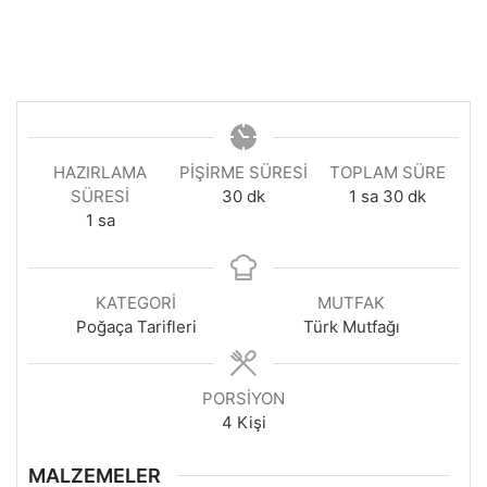
HAZIRLAMA
PIŞIRME SÜRESI
TOPLAM SÜRE
dakika
saat
dakika
SÜRESI
30
dk
1
sa
30
dk
saat
1
sa
KATEGORI
MUTFAK
Poğaça Tarifleri
Türk Mutfağı
PORSIYON
4
Kişi
MALZEMELER