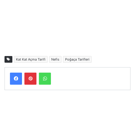
Kat Kat Açma Tarifi
Nefis
Poğaça Tarifleri
Facebook
Pinterest
WhatsApp