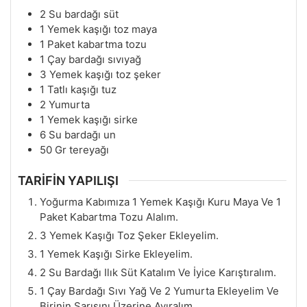
2
Su bardağı süt
1
Yemek kaşığı toz maya
1
Paket kabartma tozu
1
Çay bardağı sıvıyağ
3
Yemek kaşığı toz şeker
1
Tatlı kaşığı tuz
2
Yumurta
1
Yemek kaşığı sirke
6
Su bardağı un
50
Gr
tereyağı
TARİFİN YAPILIŞI
Yoğurma Kabımıza 1 Yemek Kaşığı Kuru Maya Ve 1
Paket Kabartma Tozu Alalım.
3 Yemek Kaşığı Toz Şeker Ekleyelim.
1 Yemek Kaşığı Sirke Ekleyelim.
2 Su Bardağı Ilık Süt Katalım Ve İyice Karıştıralım.
1 Çay Bardağı Sıvı Yağ Ve 2 Yumurta Ekleyelim Ve
Birinin Sarısını Üzerine Ayıralım.