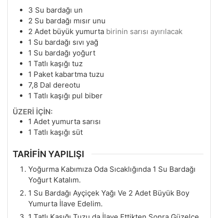
3
Su bardağı un
2
Su bardağı mısır unu
2
Adet büyük yumurta
birinin sarısı ayırılacak
1
Su bardağı sıvı yağ
1
Su bardağı yoğurt
1
Tatlı kaşığı tuz
1
Paket kabartma tuzu
7,8
Dal dereotu
1
Tatlı kaşığı pul biber
ÜZERİ İÇİN:
1
Adet yumurta sarısı
1
Tatlı kaşığı süt
TARİFİN YAPILIŞI
Yoğurma Kabımıza Oda Sıcaklığında 1 Su Bardağı
Yoğurt Katalım.
1 Su Bardağı Ayçiçek Yağı Ve 2 Adet Büyük Boy
Yumurta İlave Edelim.
1 Tatlı Kaşığı Tuzu da İlave Ettikten Sonra Güzelce