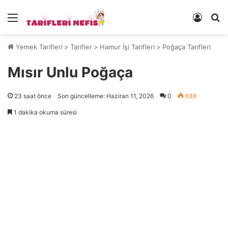
Menü
Kayıt 
Ye
Yemek Tarifleri
>
Tarifler
>
Hamur İşi Tarifleri
>
Poğaça Tarifleri
Mısır Unlu Poğaça
23 saat önce
Son güncelleme: Haziran 11, 2026
0
638
1 dakika okuma süresi