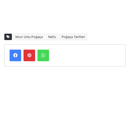
Mısır Unlu Poğaça
Nefis
Poğaça Tarifleri
Facebook
Pinterest
WhatsApp