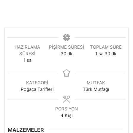
HAZIRLAMA
PIŞIRME SÜRESI
TOPLAM SÜRE
dakika
saat
dakika
SÜRESI
30
dk
1
sa
30
dk
saat
1
sa
KATEGORI
MUTFAK
Poğaça Tarifleri
Türk Mutfağı
PORSIYON
4
Kişi
MALZEMELER