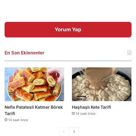
Yorum Yap
En Son Eklenenler
Nefis Patatesli Katmer Börek
Haşhaşlı Kete Tarifi
Tarifi
14 saat önce
14 saat önce
Önceki
Sonraki