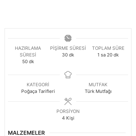
HAZIRLAMA
PIŞIRME SÜRESI
TOPLAM SÜRE
dakika
saat
dakika
SÜRESI
30
dk
1
sa
20
dk
dakika
50
dk
KATEGORI
MUTFAK
Poğaça Tarifleri
Türk Mutfağı
PORSIYON
4
Kişi
MALZEMELER