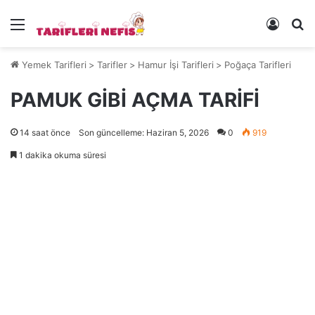
Menü
Kayıt 
Ye
Yemek Tarifleri
>
Tarifler
>
Hamur İşi Tarifleri
>
Poğaça Tarifleri
PAMUK GİBİ AÇMA TARİFİ
14 saat önce
Son güncelleme: Haziran 5, 2026
0
919
1 dakika okuma süresi