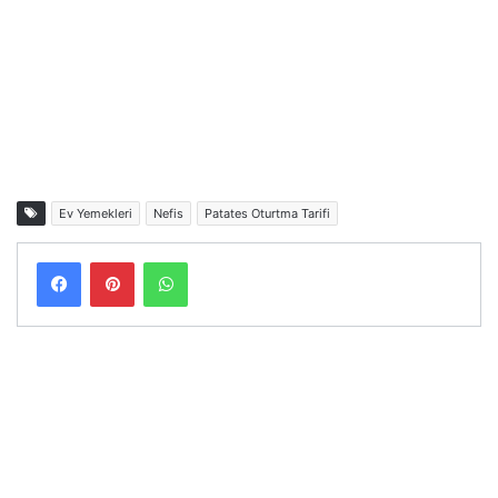
Ev Yemekleri
Nefis
Patates Oturtma Tarifi
Facebook
Pinterest
WhatsApp