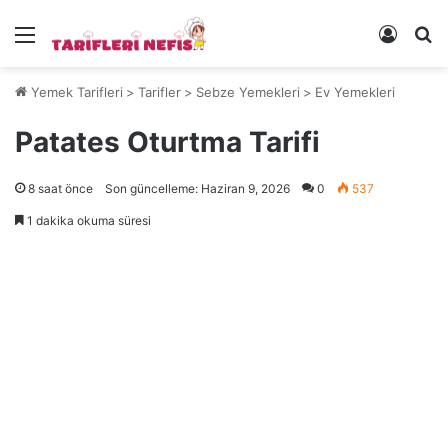
Menü
Kayıt 
Ye
Yemek Tarifleri
>
Tarifler
>
Sebze Yemekleri
>
Ev Yemekleri
Patates Oturtma Tarifi
8 saat önce
Son güncelleme: Haziran 9, 2026
0
537
1 dakika okuma süresi