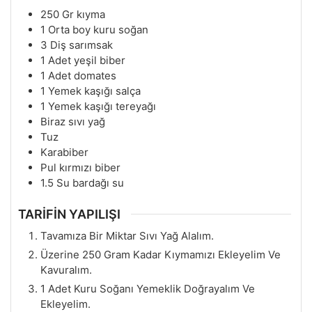
250
Gr
kıyma
1
Orta boy kuru soğan
3
Diş sarımsak
1
Adet yeşil biber
1
Adet domates
1
Yemek kaşığı salça
1
Yemek kaşığı tereyağı
Biraz sıvı yağ
Tuz
Karabiber
Pul kırmızı biber
1.5
Su bardağı su
TARİFİN YAPILIŞI
Tavamıza Bir Miktar Sıvı Yağ Alalım.
Üzerine 250 Gram Kadar Kıymamızı Ekleyelim Ve
Kavuralım.
1 Adet Kuru Soğanı Yemeklik Doğrayalım Ve
Ekleyelim.