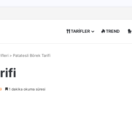
TARİFLER
TREND
ifleri
>
Patatesli Börek Tarifi
ifi
9
1 dakika okuma süresi