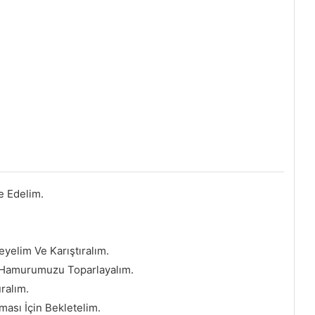
e Edelim.
eyelim Ve Karıştıralım.
e Hamurumuzu Toparlayalım.
ralım.
sı İçin Bekletelim.