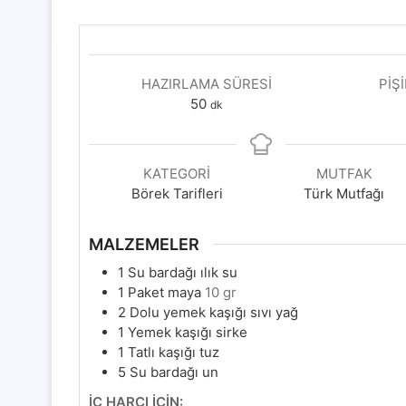
HAZIRLAMA SÜRESI
PIŞ
dakika
50
dk
KATEGORI
MUTFAK
Börek Tarifleri
Türk Mutfağı
MALZEMELER
1
Su bardağı ılık su
1
Paket maya
10 gr
2
Dolu yemek kaşığı sıvı yağ
1
Yemek kaşığı sirke
1
Tatlı kaşığı tuz
5
Su bardağı un
İÇ HARCI İÇİN: