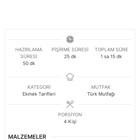
HAZIRLAMA
PIŞIRME SÜRESI
TOPLAM SÜRE
dakika
saat
dakika
SÜRESI
25
dk
1
sa
15
dk
dakika
50
dk
KATEGORI
MUTFAK
Ekmek Tarifleri
Türk Mutfağı
PORSIYON
4
Kişi
MALZEMELER