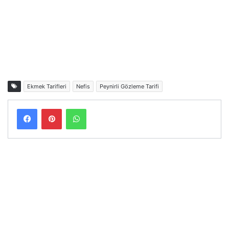
Ekmek Tarifleri
Nefis
Peynirli Gözleme Tarifi
Facebook
Pinterest
WhatsApp