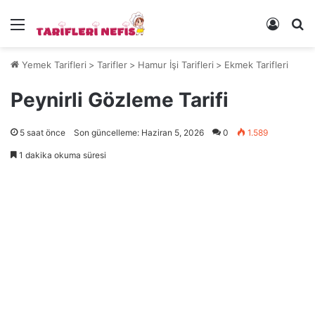
Menü
Kayıt 
Ye
Yemek Tarifleri
>
Tarifler
>
Hamur İşi Tarifleri
>
Ekmek Tarifleri
Peynirli Gözleme Tarifi
5 saat önce
Son güncelleme: Haziran 5, 2026
0
1.589
1 dakika okuma süresi