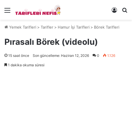
Menü
Kayıt 
Ye
Yemek Tarifleri
>
Tarifler
>
Hamur İşi Tarifleri
>
Börek Tarifleri
Pırasalı Börek (videolu)
15 saat önce
Son güncelleme: Haziran 12, 2026
0
1.126
1 dakika okuma süresi