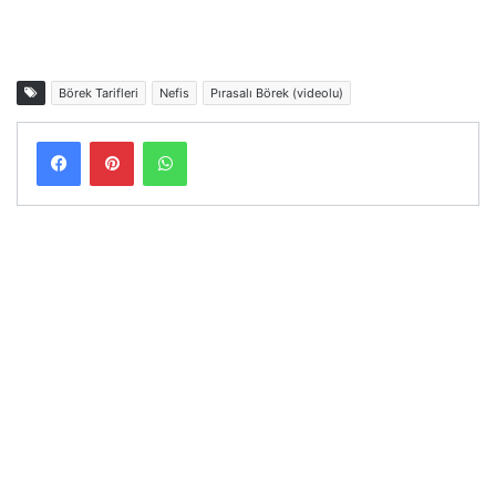
Börek Tarifleri
Nefis
Pırasalı Börek (videolu)
Facebook
Pinterest
WhatsApp