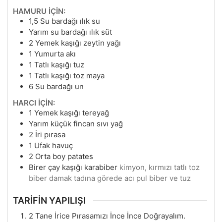
HAMURU İÇİN:
1,5
Su bardağı ılık su
Yarım su bardağı ılık süt
2
Yemek kaşığı zeytin yağı
1
Yumurta akı
1
Tatlı kaşığı tuz
1
Tatlı kaşığı toz maya
6
Su bardağı un
HARCI İÇİN:
1
Yemek kaşığı tereyağ
Yarım küçük fincan sıvı yağ
2
İri pırasa
1
Ufak havuç
2
Orta boy patates
Birer çay kaşığı karabiber
kimyon, kırmızı tatlı toz
biber damak tadına görede acı pul biber ve tuz
TARİFİN YAPILIŞI
2 Tane İrice Pırasamızı İnce İnce Doğrayalım.