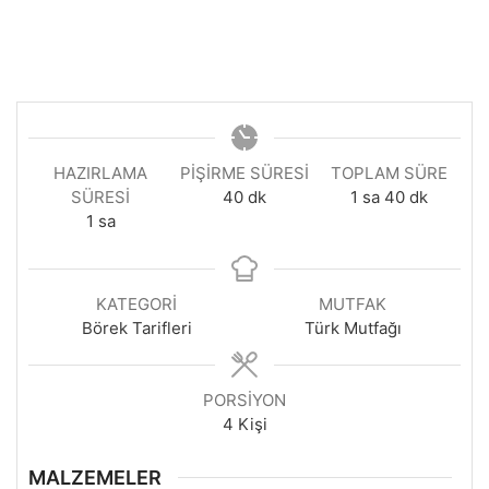
HAZIRLAMA
PIŞIRME SÜRESI
TOPLAM SÜRE
dakika
saat
dakika
SÜRESI
40
dk
1
sa
40
dk
saat
1
sa
KATEGORI
MUTFAK
Börek Tarifleri
Türk Mutfağı
PORSIYON
4
Kişi
MALZEMELER