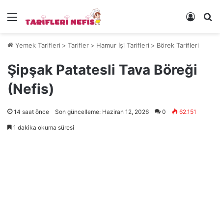
Menü
Kayıt 
Ye
Yemek Tarifleri
>
Tarifler
>
Hamur İşi Tarifleri
>
Börek Tarifleri
Şipşak Patatesli Tava Böreği
(Nefis)
14 saat önce
Son güncelleme: Haziran 12, 2026
0
62.151
1 dakika okuma süresi