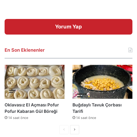
Yorum Yap
En Son Eklenenler
Oklavasız El Açması Pofur
Buğdaylı Tavuk Çorbası
Pofur Kabaran Gül Böreği
Tarifi
14 saat önce
14 saat önce
Önceki
Sonraki