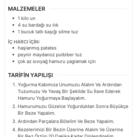
MALZEMELER
1
kilo un
4
su bardağı su ılık
1
bucuk tatlı kaşığı silme tuz
İÇ HARCI İÇİN:
haşlanmış patates
peynir maydanoz pulbiber tuz
çok az sıvıyağ hamuru yaglamak için
TARİFİN YAPILIŞI
Yoğurma Kabımıza Unumuzu Alalım Ve Ardından
Tuzumuzu Ve Yavaş Bir Şekilde Su İlave Ederek
Hamuru Yoğurmaya Başlayalım.
Hamurumuzu Güzelce Yoğurduktan Sonra Büyükçe
Bir Beze Yapalım.
Ardından Parçalara Bölelim Ve Beze Yapalım.
Bezelerimizi Bir Bezin Üzerine Alalım Ve Üzerine
Bir Bez Örtüp 20 Dakika Kadar Dinlendirelim.