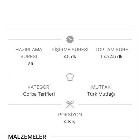
HAZIRLAMA
PIŞIRME SÜRESI
TOPLAM SÜRE
dakika
saat
dakika
SÜRESI
45
dk
1
sa
45
dk
saat
1
sa
KATEGORI
MUTFAK
Çorba Tarifleri
Türk Mutfağı
PORSIYON
4
Kişi
MALZEMELER