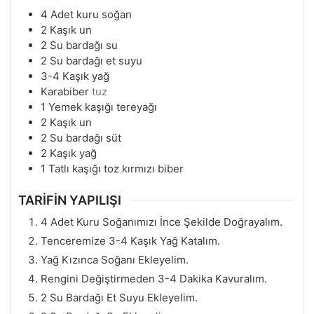
4
Adet kuru soğan
2
Kaşık un
2
Su bardağı su
2
Su bardağı et suyu
3-4
Kaşık yağ
Karabiber
tuz
1
Yemek kaşığı tereyağı
2
Kaşık un
2
Su bardağı süt
2
Kaşık yağ
1
Tatlı kaşığı toz kırmızı biber
TARİFİN YAPILIŞI
4 Adet Kuru Soğanımızı İnce Şekilde Doğrayalım.
Tenceremize 3-4 Kaşık Yağ Katalım.
Yağ Kızınca Soğanı Ekleyelim.
Rengini Değiştirmeden 3-4 Dakika Kavuralım.
2 Su Bardağı Et Suyu Ekleyelim.