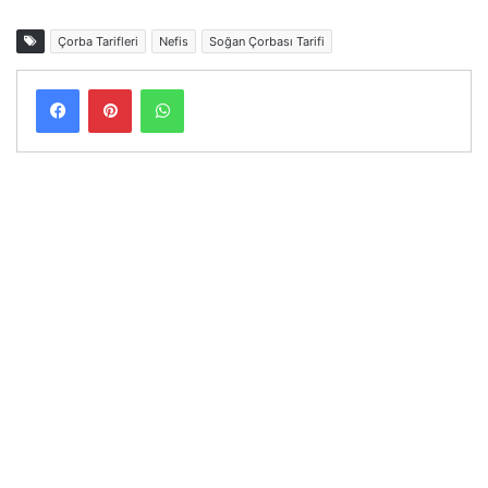
Çorba Tarifleri
Nefis
Soğan Çorbası Tarifi
Facebook
Pinterest
WhatsApp