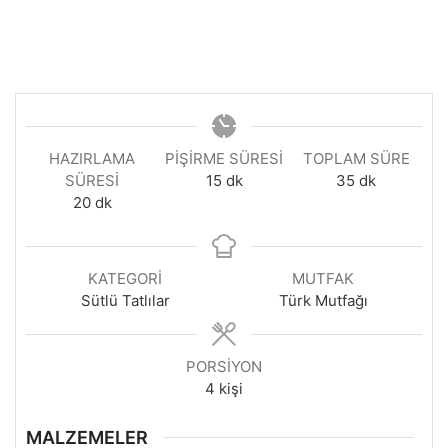
HAZIRLAMA
PIŞIRME SÜRESI
TOPLAM SÜRE
dakika
dakika
SÜRESI
15
dk
35
dk
dakika
20
dk
KATEGORI
MUTFAK
Sütlü Tatlılar
Türk Mutfağı
PORSIYON
4
kişi
MALZEMELER