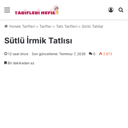
Menü
Kayıt 
Ye
Yemek Tarifleri
>
Tarifler
>
Tatlı Tarifleri
>
Sütlü Tatlılar
Sütlü İrmik Tatlısı
12 saat önce
Son güncelleme: Temmuz 7, 2026
0
2.873
Bir dakikadan az