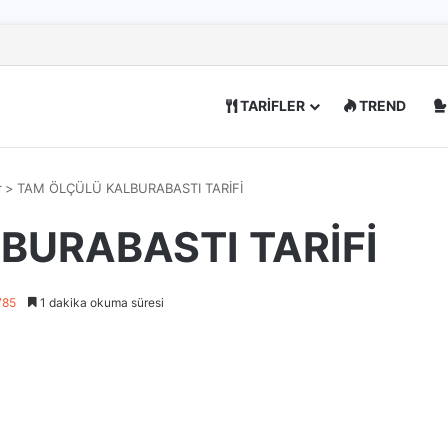
TARİFLER
TREND
r
>
TAM ÖLÇÜLÜ KALBURABASTI TARİFİ
BURABASTI TARİFİ
785
1 dakika okuma süresi