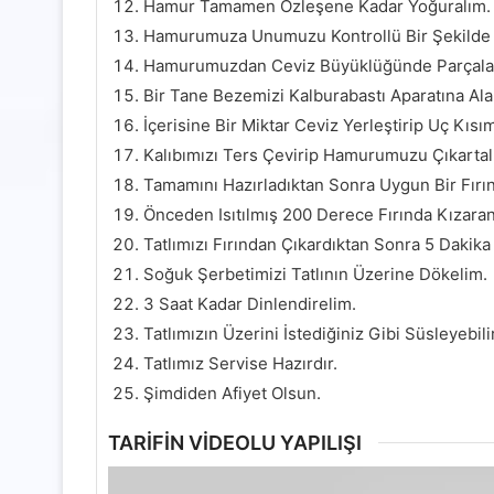
Hamur Tamamen Özleşene Kadar Yoğuralım.
Hamurumuza Unumuzu Kontrollü Bir Şekilde E
Hamurumuzdan Ceviz Büyüklüğünde Parçalar
Bir Tane Bezemizi Kalburabastı Aparatına Ala
İçerisine Bir Miktar Ceviz Yerleştirip Uç Kısıml
Kalıbımızı Ters Çevirip Hamurumuzu Çıkartal
Tamamını Hazırladıktan Sonra Uygun Bir Fırın
Önceden Isıtılmış 200 Derece Fırında Kızaran
Tatlımızı Fırından Çıkardıktan Sonra 5 Dakika
Soğuk Şerbetimizi Tatlının Üzerine Dökelim.
3 Saat Kadar Dinlendirelim.
Tatlımızın Üzerini İstediğiniz Gibi Süsleyebili
Tatlımız Servise Hazırdır.
Şimdiden Afiyet Olsun.
TARİFİN VİDEOLU YAPILIŞI