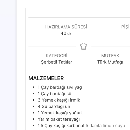
HAZIRLAMA SÜRESI
PIŞ
dakika
40
dk
KATEGORI
MUTFAK
Şerbetli Tatlılar
Türk Mutfağı
MALZEMELER
1
Çay bardağı sıvı yağ
1
Çay bardağı süt
3
Yemek kaşığı irmik
4
Su bardağı un
1
Yemek kaşığı yoğurt
Yarım paket tereyağı
1.5
Çay kaşığı karbonat
5 damla limon suyu