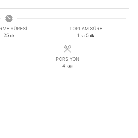
IRME SÜRESI
TOPLAM SÜRE
dakika
saat
dakika
25
1
5
dk
sa
dk
PORSIYON
4
Kişi