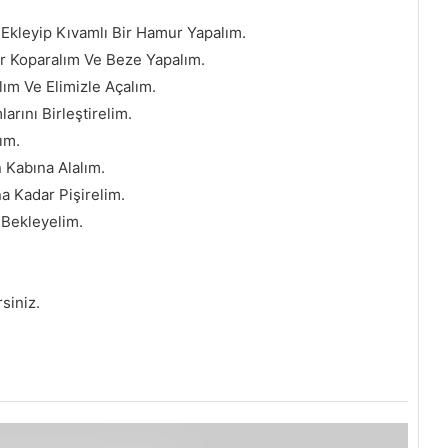
kleyip Kıvamlı Bir Hamur Yapalım.
 Koparalım Ve Beze Yapalım.
lım Ve Elimizle Açalım.
arını Birleştirelim.
ım.
 Kabına Alalım.
a Kadar Pişirelim.
 Bekleyelim.
rsiniz.