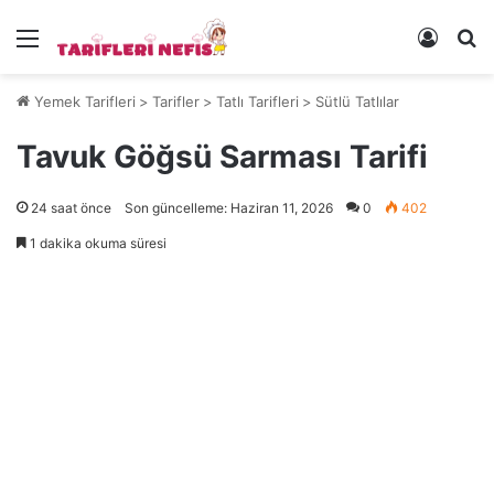
Menü
Kayıt 
Ye
Yemek Tarifleri
>
Tarifler
>
Tatlı Tarifleri
>
Sütlü Tatlılar
Tavuk Göğsü Sarması Tarifi
24 saat önce
Son güncelleme: Haziran 11, 2026
0
402
1 dakika okuma süresi