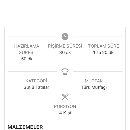
HAZIRLAMA
PIŞIRME SÜRESI
TOPLAM SÜRE
dakika
saat
dakika
SÜRESI
30
dk
1
sa
20
dk
dakika
50
dk
KATEGORI
MUTFAK
Sütlü Tatlılar
Türk Mutfağı
PORSIYON
4
Kişi
MALZEMELER