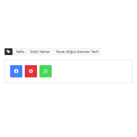
Nefis
Sütlü Tatlılar
Tavuk Göğsü Sarması Tarifi
Facebook
Pinterest
WhatsApp