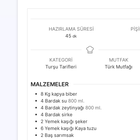
HAZIRLAMA SÜRESI
PIŞ
dakika
45
dk
KATEGORI
MUTFAK
Turşu Tarifleri
Türk Mutfağı
MALZEMELER
8
Kg
kapya biber
4
Bardak su
800 ml.
4
Bardak zeytinyağı
800 ml.
4
Bardak sirke
2
Yemek kaşığı şeker
6
Yemek kaşığı Kaya tuzu
2
Baş sarımsak