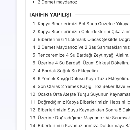
2
Demet maydanoz
TARİFİN YAPILIŞI
Kapya Biberlerimizi Bol Suda Güzelce Yıkaya
Kapya Biberlerimizin Çekirdeklerini Çıkaralım
Biberlerimizi 1 Lokmalık Olacak Şekilde Doğr
2 Demet Maydanoz Ve 2 Baş Sarımsaklarımızı
Tenceremize 4 Su Bardağı Zeytinyağı Alalım.
Üzerine 4 Su Bardağı Üzüm Sirkesi Dökelim.
4 Bardak Soğuk Su Ekleyelim.
6 Yemek Kaşığı Dolusu Kaya Tuzu Ekleyelim.
Son Olarak 2 Yemek Kaşığı Toz Şeker İlave Ed
Ocakta Orta Ateşte Turşu Suyunun Kaynaması
Doğradığımız Kapya Biberlerimizin Hepsini İç
Biberlerimizin Suyu Kaynadıktan Sonra 8 Da
Üzerine Doğradığımız Maydanoz Ve Sarımsakla
Biberlerimizi Kavanozlarımıza Doldurmaya Ba