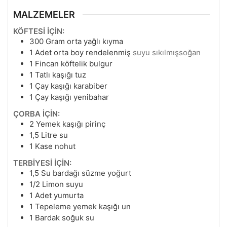
MALZEMELER
KÖFTESİ İÇİN:
300
Gram
orta yağlı kıyma
1
Adet orta boy rendelenmiş
suyu sıkılmışsoğan
1
Fincan köftelik bulgur
1
Tatlı kaşığı tuz
1
Çay kaşığı karabiber
1
Çay kaşığı yenibahar
ÇORBA İÇİN:
2
Yemek kaşığı pirinç
1,5
Litre su
1
Kase nohut
TERBİYESİ İÇİN:
1,5
Su bardağı süzme yoğurt
1/2
Limon suyu
1
Adet yumurta
1
Tepeleme yemek kaşığı un
1
Bardak soğuk su