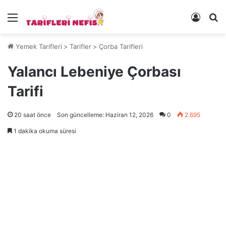
Menü
Kayıt 
Ye
Yemek Tarifleri
>
Tarifler
>
Çorba Tarifleri
Yalancı Lebeniye Çorbası
Tarifi
20 saat önce
Son güncelleme: Haziran 12, 2026
0
2.695
1 dakika okuma süresi