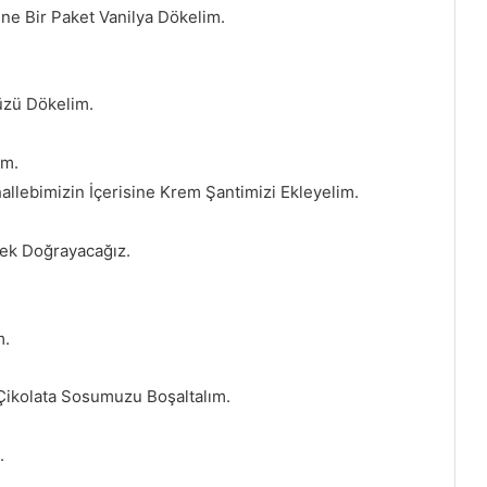
ine Bir Paket Vanilya Dökelim.
üzü Dökelim.
ım.
allebimizin İçerisine Krem Şantimizi Ekleyelim.
mek Doğrayacağız.
m.
Çikolata Sosumuzu Boşaltalım.
.