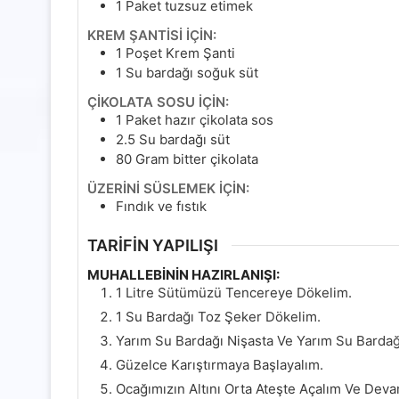
1
Paket tuzsuz etimek
KREM ŞANTİSİ İÇİN:
1
Poşet Krem Şanti
1
Su bardağı soğuk süt
ÇİKOLATA SOSU İÇİN:
1
Paket hazır çikolata sos
2.5
Su bardağı süt
80
Gram
bitter çikolata
ÜZERİNİ SÜSLEMEK İÇİN:
Fındık ve fıstık
TARİFİN YAPILIŞI
MUHALLEBİNİN HAZIRLANIŞI:
1 Litre Sütümüzü Tencereye Dökelim.
1 Su Bardağı Toz Şeker Dökelim.
Yarım Su Bardağı Nişasta Ve Yarım Su Bardağ
Güzelce Karıştırmaya Başlayalım.
Ocağımızın Altını Orta Ateşte Açalım Ve Devam