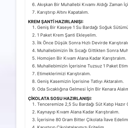
Akışkan Bir Muhallebi Kıvamı Aldığı Zaman İç
Karıştırıp Altını Kapatalım.
KREM ŞANTİ HAZIRLANIŞI:
Geniş Bir Kaseye 1 Su Bardağı Soğuk Sütüm
1 Paket Krem Şanti Ekleyelim.
İlk Önce Düşük Sonra Hızlı Devirde Karıştıral
Muhallebimizin İlk Sıcağı Gittikten Sonra Muh
Homojen Bir Kıvam Alana Kadar Karıştıralım.
Muhallebimizin İçerisine Tuzsuz 1 Paket Eti
Etimeklerimizi Karıştıralım.
Geniş Kasemizin İçerisine Tatlıyı Aktaralım.
Oda Sıcaklığına Gelmesi İçin Bir Kenara Alalı
ÇİKOLATA SOSU HAZIRLANIŞI:
Tenceremize 2,5 Su Bardağı Süt Katıp Hazır 
Kaynayıp Kıvam Alana Kadar Karıştıralım.
İçerisine 80 Gram Bitter Çikolata İlave Edelim
Karıştırıp Çikolatalarımızı Eritelim.