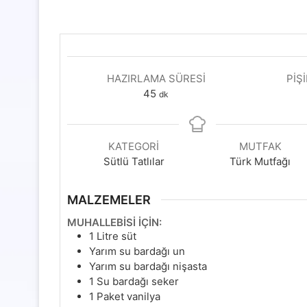
HAZIRLAMA SÜRESI
PIŞ
dakika
45
dk
KATEGORI
MUTFAK
Sütlü Tatlılar
Türk Mutfağı
MALZEMELER
MUHALLEBİSİ İÇİN:
1
Litre süt
Yarım su bardağı un
Yarım su bardağı nişasta
1
Su bardağı seker
1
Paket vanilya