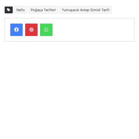
Nefis
Poğaça Tarifleri
Yumuşacık Antep Simidi Tarifi
Facebook
Pinterest
WhatsApp