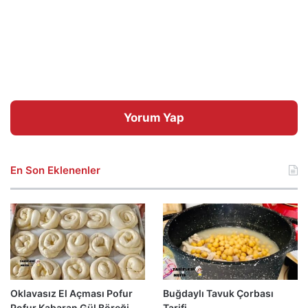
Yorum Yap
En Son Eklenenler
Oklavasız El Açması Pofur
Buğdaylı Tavuk Çorbası
Pofur Kabaran Gül Böreği
Tarifi