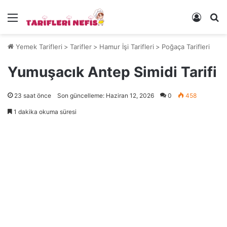
Menü
Kayıt 
Ye
Yemek Tarifleri
>
Tarifler
>
Hamur İşi Tarifleri
>
Poğaça Tarifleri
Yumuşacık Antep Simidi Tarifi
23 saat önce
Son güncelleme: Haziran 12, 2026
0
458
1 dakika okuma süresi