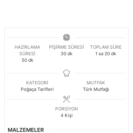
HAZIRLAMA
PIŞIRME SÜRESI
TOPLAM SÜRE
dakika
saat
dakika
SÜRESI
30
dk
1
sa
20
dk
dakika
50
dk
KATEGORI
MUTFAK
Poğaça Tarifleri
Türk Mutfağı
PORSIYON
4
Kişi
MALZEMELER