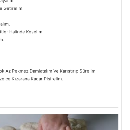
ayalım.
e Getirelim.
alım.
tler Halinde Keselim.
m.
Çok Az Pekmez Damlatalım Ve Karıştırıp Sürelim.
zelce Kızarana Kadar Pişirelim.