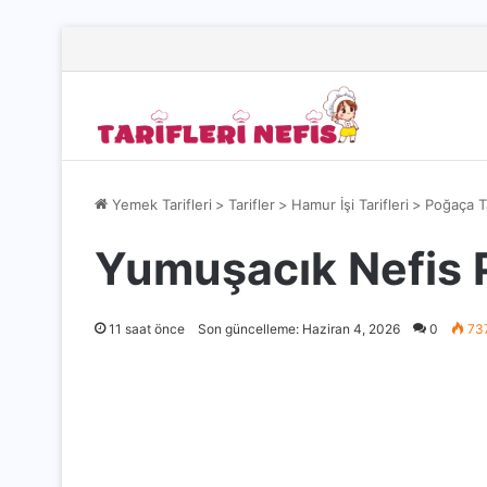
Yemek Tarifleri
>
Tarifler
>
Hamur İşi Tarifleri
>
Poğaça Ta
Yumuşacık Nefis P
11 saat önce
Son güncelleme: Haziran 4, 2026
0
73