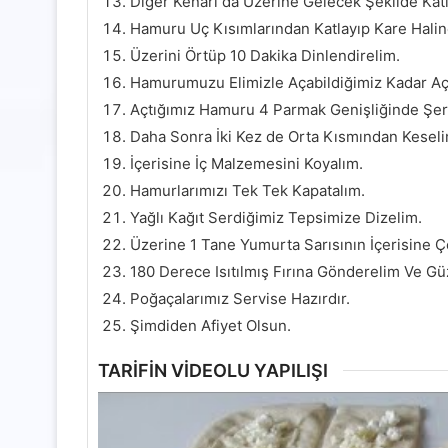
Diğer Kenarı da Üzerine Gelecek Şekilde Katl
Hamuru Uç Kısımlarından Katlayıp Kare Halin
Üzerini Örtüp 10 Dakika Dinlendirelim.
Hamurumuzu Elimizle Açabildiğimiz Kadar Aç
Açtığımız Hamuru 4 Parmak Genişliğinde Şeri
Daha Sonra İki Kez de Orta Kısmından Keseli
İçerisine İç Malzemesini Koyalım.
Hamurlarımızı Tek Tek Kapatalım.
Yağlı Kağıt Serdiğimiz Tepsimize Dizelim.
Üzerine 1 Tane Yumurta Sarısının İçerisine 
180 Derece Isıtılmış Fırına Gönderelim Ve Gü
Poğaçalarımız Servise Hazırdır.
Şimdiden Afiyet Olsun.
TARİFİN VİDEOLU YAPILIŞI