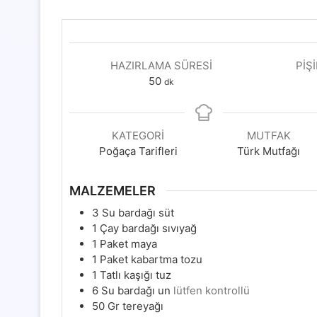
HAZIRLAMA SÜRESI
PIŞ
dakika
50
dk
KATEGORI
MUTFAK
Poğaça Tarifleri
Türk Mutfağı
MALZEMELER
3
Su bardağı süt
1
Çay bardağı sıvıyağ
1
Paket maya
1
Paket kabartma tozu
1
Tatlı kaşığı tuz
6
Su bardağı un
lütfen kontrollü
50
Gr
tereyağı