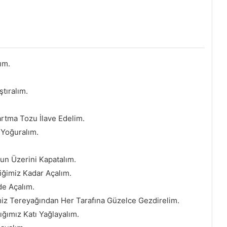
ım.
tıralım.
artma Tozu İlave Edelim.
Yoğuralım.
 Üzerini Kapatalım.
iğimiz Kadar Açalım.
de Açalım.
iz Tereyağından Her Tarafına Güzelce Gezdirelim.
ığımız Katı Yağlayalım.