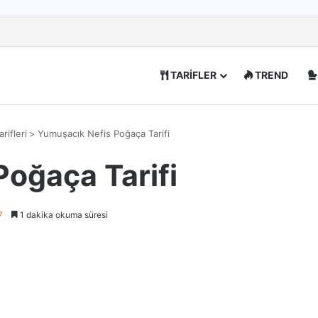
TARİFLER
TREND
rifleri
>
Yumuşacık Nefis Poğaça Tarifi
oğaça Tarifi
7
1 dakika okuma süresi