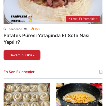
Kırmızı Et Yemekleri
9 saat önce
0
158
Patates Püresi Yatağında Et Sote Nasıl
Yapılır?
Devamını Oku »
En Son Eklenenler