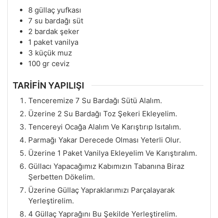
8
güllaç yufkası
7
su bardağı süt
2
bardak şeker
1
paket vanilya
3
küçük muz
100
gr
ceviz
TARİFİN YAPILIŞI
Tenceremize 7 Su Bardağı Sütü Alalım.
Üzerine 2 Su Bardağı Toz Şekeri Ekleyelim.
Tencereyi Ocağa Alalım Ve Karıştırıp Isıtalım.
Parmağı Yakar Derecede Olması Yeterli Olur.
Üzerine 1 Paket Vanilya Ekleyelim Ve Karıştıralım.
Güllacı Yapacağımız Kabımızın Tabanına Biraz
Şerbetten Dökelim.
Üzerine Güllaç Yapraklarımızı Parçalayarak
Yerleştirelim.
4 Güllaç Yaprağını Bu Şekilde Yerleştirelim.