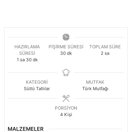
HAZIRLAMA
PIŞIRME SÜRESI
TOPLAM SÜRE
dakika
saat
SÜRESI
30
dk
2
sa
saat
dakika
1
sa
30
dk
KATEGORI
MUTFAK
Sütlü Tatlılar
Türk Mutfağı
PORSIYON
4
Kişi
MALZEMELER