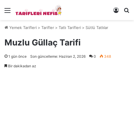
Menü
Kayıt 
Ye
Yemek Tarifleri
>
Tarifler
>
Tatlı Tarifleri
>
Sütlü Tatlılar
Muzlu Güllaç Tarifi
1 gün önce
Son güncelleme: Haziran 2, 2026
0
348
Bir dakikadan az