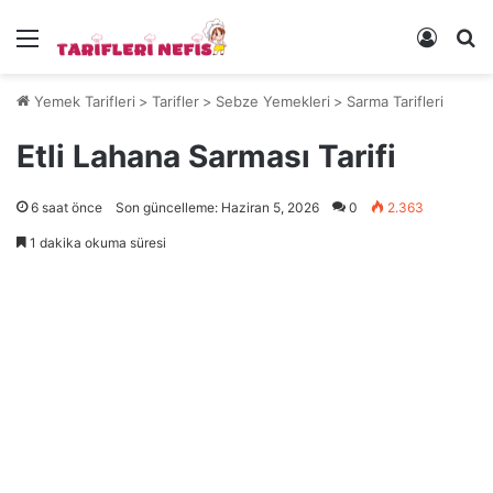
Menü
Kayıt 
Ye
Yemek Tarifleri
>
Tarifler
>
Sebze Yemekleri
>
Sarma Tarifleri
Etli Lahana Sarması Tarifi
6 saat önce
Son güncelleme: Haziran 5, 2026
0
2.363
1 dakika okuma süresi