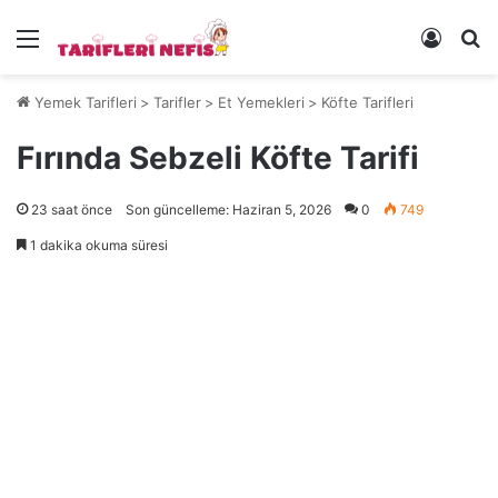
Menü
Kayıt 
Ye
Yemek Tarifleri
>
Tarifler
>
Et Yemekleri
>
Köfte Tarifleri
Fırında Sebzeli Köfte Tarifi
23 saat önce
Son güncelleme: Haziran 5, 2026
0
749
1 dakika okuma süresi