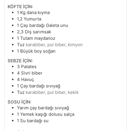
KÖFTE İÇİN:
1
Kg
dana kıyma
1,2
Yumurta
1
Çay bardağı Galeta unu
2,3
Diş sarımsak
1
Tutam maydanoz
Tuz
karabiber, pul biber, kimyon
1
Büyük boy soğan
SEBZE İÇİN:
3
Patates
4
Sivri biber
4
Havuç
1
Çay bardağı sıvıyağ
Tuz
karabiber, pul biber, kekik
SOSU İÇİN:
Yarım çay bardağı sıvıyağ
1
Yemek kaşığı dolusu salça
1
Su bardağı su