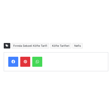
Fırında Sebzeli Köfte Tarifi
Köfte Tarifleri
Nefis
Facebook
Pinterest
WhatsApp