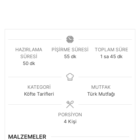
HAZIRLAMA
PIŞIRME SÜRESI
TOPLAM SÜRE
dakika
saat
dakika
SÜRESI
55
dk
1
sa
45
dk
dakika
50
dk
KATEGORI
MUTFAK
Köfte Tarifleri
Türk Mutfağı
PORSIYON
4
Kişi
MALZEMELER