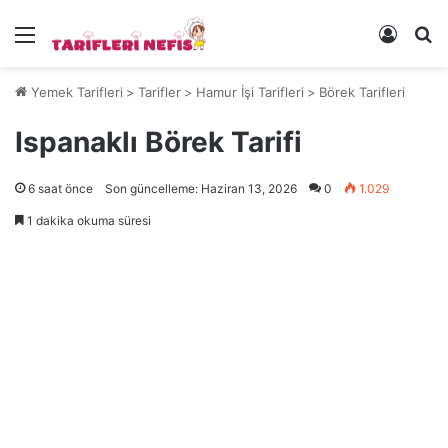
Menü
Kayıt 
Ye
Yemek Tarifleri
>
Tarifler
>
Hamur İşi Tarifleri
>
Börek Tarifleri
Ispanaklı Börek Tarifi
6 saat önce
Son güncelleme: Haziran 13, 2026
0
1.029
1 dakika okuma süresi