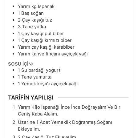
Yarım kg Ispanak
1
Baş soğan
2
Çay kaşığı tuz
3
Tane yufka
1
Çay kaşığı pul biber
1
Çay kaşığı kırmızı biber
Yarım çay kaşığı karabiber
Yarım kahve fincanı ayçiçek yağı
SOSU İÇİN:
1
Su bardağı yoğurt
1
Tane yumurta
1
Yemek kaşığı ayçiçek yağı
TARİFİN YAPILIŞI
Yarım Kilo Ispanağı İnce İnce Doğrayalım Ve Bir
Geniş Kaba Alalım.
Üzerine 1 Adet Yemeklik Doğranmış Soğanı
Ekleyelim.
2 Çay Kaşığı Tuz Ekleyelim.