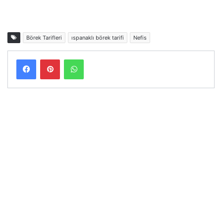
Börek Tarifleri
ıspanaklı börek tarifi
Nefis
Facebook
Pinterest
WhatsApp