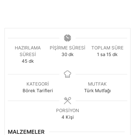
HAZIRLAMA
PIŞIRME SÜRESI
TOPLAM SÜRE
dakika
saat
dakika
SÜRESI
30
dk
1
sa
15
dk
dakika
45
dk
KATEGORI
MUTFAK
Börek Tarifleri
Türk Mutfağı
PORSIYON
4
Kişi
MALZEMELER