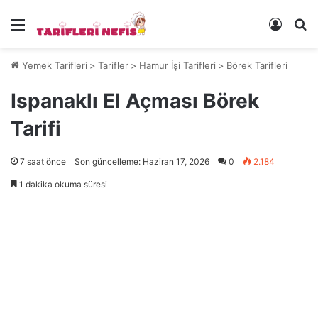
Menü
Kayıt 
Ye
Yemek Tarifleri
>
Tarifler
>
Hamur İşi Tarifleri
>
Börek Tarifleri
Ispanaklı El Açması Börek
Tarifi
7 saat önce
Son güncelleme: Haziran 17, 2026
0
2.184
1 dakika okuma süresi