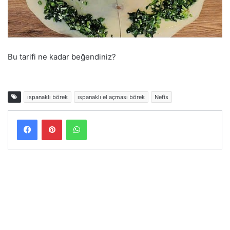
Bu tarifi ne kadar beğendiniz?
ıspanaklı börek
ıspanaklı el açması börek
Nefis
Facebook
Pinterest
WhatsApp