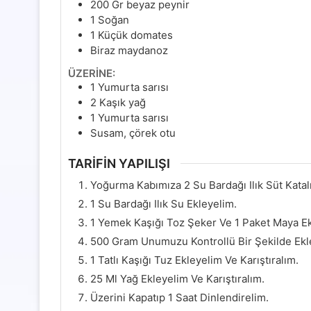
200
Gr
beyaz peynir
1
Soğan
1
Küçük domates
Biraz maydanoz
ÜZERİNE:
1
Yumurta sarısı
2
Kaşık yağ
1
Yumurta sarısı
Susam, çörek otu
TARİFİN YAPILIŞI
Yoğurma Kabımıza 2 Su Bardağı Ilık Süt Katal
1 Su Bardağı Ilık Su Ekleyelim.
1 Yemek Kaşığı Toz Şeker Ve 1 Paket Maya Ek
500 Gram Unumuzu Kontrollü Bir Şekilde Ekl
1 Tatlı Kaşığı Tuz Ekleyelim Ve Karıştıralım.
25 Ml Yağ Ekleyelim Ve Karıştıralım.
Üzerini Kapatıp 1 Saat Dinlendirelim.