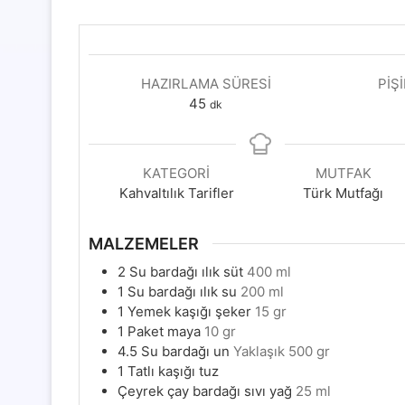
HAZIRLAMA SÜRESI
PIŞ
dakika
45
dk
KATEGORI
MUTFAK
Kahvaltılık Tarifler
Türk Mutfağı
MALZEMELER
2
Su bardağı ılık süt
400 ml
1
Su bardağı ılık su
200 ml
1
Yemek kaşığı şeker
15 gr
1
Paket maya
10 gr
4.5
Su bardağı un
Yaklaşık 500 gr
1
Tatlı kaşığı tuz
Çeyrek çay bardağı sıvı yağ
25 ml