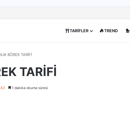
TARİFLER
TREND
LIK BÖREK TARİFİ
EK TARİFİ
443
1 dakika okuma süresi