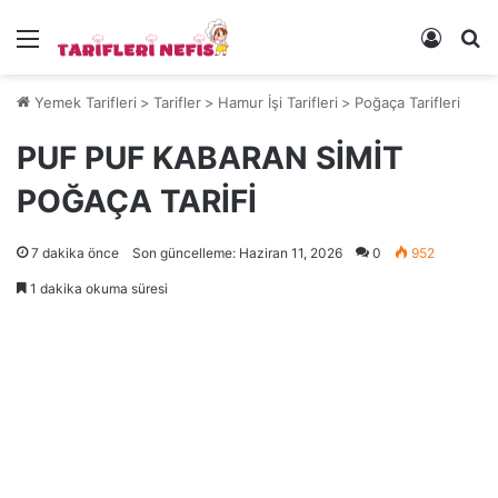
Menü
Kayıt 
Ye
Yemek Tarifleri
>
Tarifler
>
Hamur İşi Tarifleri
>
Poğaça Tarifleri
PUF PUF KABARAN SİMİT
POĞAÇA TARİFİ
7 dakika önce
Son güncelleme: Haziran 11, 2026
0
952
1 dakika okuma süresi