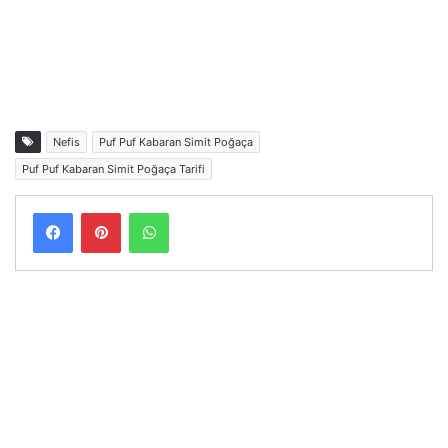
Nefis
Puf Puf Kabaran Simit Poğaça
Puf Puf Kabaran Simit Poğaça Tarifi
Facebook
Pinterest
WhatsApp