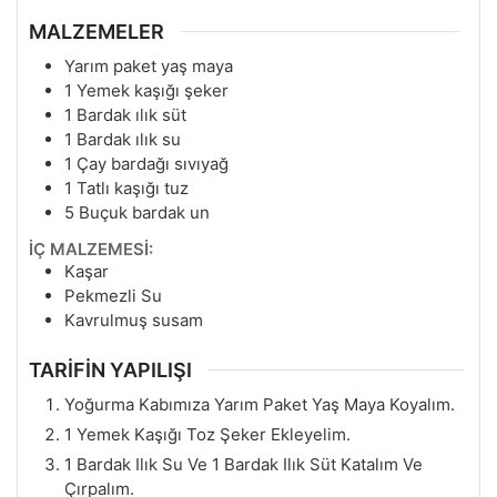
MALZEMELER
Yarım paket yaş maya
1
Yemek kaşığı şeker
1
Bardak ılık süt
1
Bardak ılık su
1
Çay bardağı sıvıyağ
1
Tatlı kaşığı tuz
5
Buçuk bardak un
İÇ MALZEMESİ:
Kaşar
Pekmezli Su
Kavrulmuş susam
TARİFİN YAPILIŞI
Yoğurma Kabımıza Yarım Paket Yaş Maya Koyalım.
1 Yemek Kaşığı Toz Şeker Ekleyelim.
1 Bardak Ilık Su Ve 1 Bardak Ilık Süt Katalım Ve
Çırpalım.