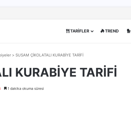
TARİFLER
TREND
biyeler
>
SUSAM ÇİKOLATALI KURABİYE TARİFİ
I KURABİYE TARİFİ
6
1 dakika okuma süresi