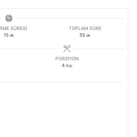
IRME SÜRESI
TOPLAM SÜRE
dakika
dakika
15
55
dk
dk
PORSIYON
4
Kişi