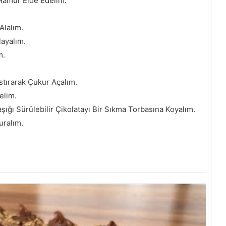
 Hamur Elde Edelim.
lalım.
ayalım.
m.
stırarak Çukur Açalım.
elim.
ğı Sürülebilir Çikolatayı Bir Sıkma Torbasına Koyalım.
uralım.