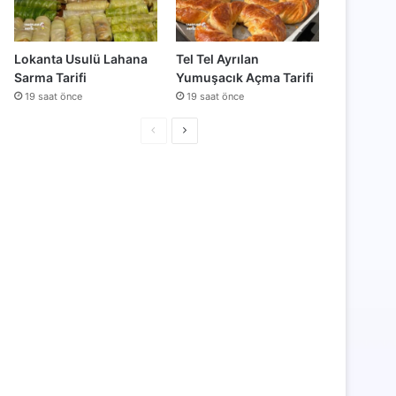
Lokanta Usulü Lahana
Tel Tel Ayrılan
Sarma Tarifi
Yumuşacık Açma Tarifi
19 saat önce
19 saat önce
Önceki
Sonraki
sayfa
sayfa