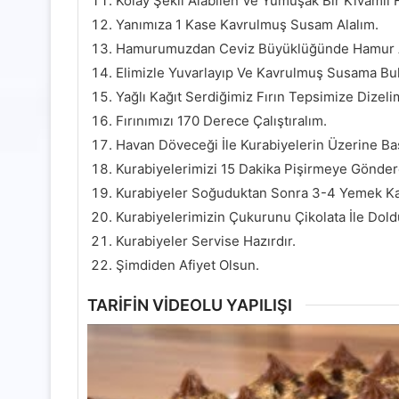
Kolay Şekil Alabilen Ve Yumuşak Bir Kıvamlı
Yanımıza 1 Kase Kavrulmuş Susam Alalım.
Hamurumuzdan Ceviz Büyüklüğünde Hamur A
Elimizle Yuvarlayıp Ve Kavrulmuş Susama Bul
Yağlı Kağıt Serdiğimiz Fırın Tepsimize Dizeli
Fırınımızı 170 Derece Çalıştıralım.
Havan Döveceği İle Kurabiyelerin Üzerine Ba
Kurabiyelerimizi 15 Dakika Pişirmeye Gönder
Kurabiyeler Soğuduktan Sonra 3-4 Yemek Kaşı
Kurabiyelerimizin Çukurunu Çikolata İle Dold
Kurabiyeler Servise Hazırdır.
Şimdiden Afiyet Olsun.
TARİFİN VİDEOLU YAPILIŞI