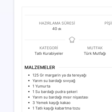
HAZIRLAMA SÜRESI
PIŞ
dakika
40
dk
KATEGORI
MUTFAK
Tatlı Kurabiyeler
Türk Mutfağı
MALZEMELER
125
Gr
margarin ya da tereyağı
Yarım su bardağı sıvıyağ
1
Yumurta
1
Su bardağı pudra şekeri
Yarım su bardağı mısır nişastası
3
Yemek kaşığı kakao
1
Tatlı kaşığı kabartma tozu