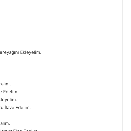
ereyağını Ekleyelim.
ralım.
e Edelim.
kleyelim.
zu İlave Edelim.
alım.