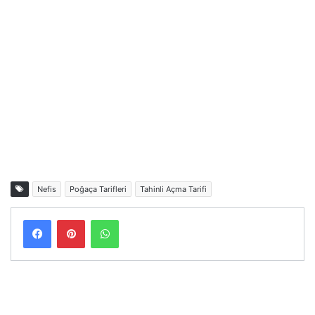
Nefis
Poğaça Tarifleri
Tahinli Açma Tarifi
Facebook
Pinterest
WhatsApp