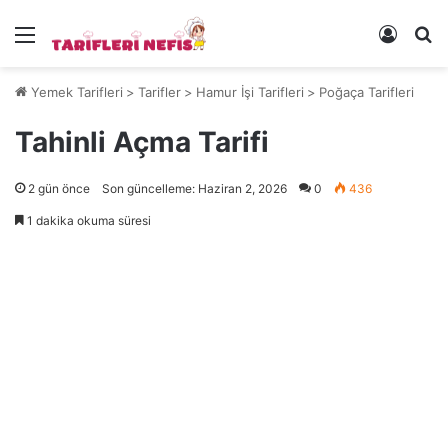
Menü
Kayıt 
Ye
Yemek Tarifleri
>
Tarifler
>
Hamur İşi Tarifleri
>
Poğaça Tarifleri
Tahinli Açma Tarifi
2 gün önce
Son güncelleme: Haziran 2, 2026
0
436
1 dakika okuma süresi