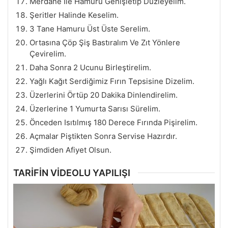
Merdane İle Hamuru Genişletip Düzleyelim.
Şeritler Halinde Keselim.
3 Tane Hamuru Üst Üste Serelim.
Ortasına Çöp Şiş Bastıralım Ve Zıt Yönlere
Çevirelim.
Daha Sonra 2 Ucunu Birleştirelim.
Yağlı Kağıt Serdiğimiz Fırın Tepsisine Dizelim.
Üzerlerini Örtüp 20 Dakika Dinlendirelim.
Üzerlerine 1 Yumurta Sarısı Sürelim.
Önceden Isıtılmış 180 Derece Fırında Pişirelim.
Açmalar Piştikten Sonra Servise Hazırdır.
Şimdiden Afiyet Olsun.
TARİFİN VİDEOLU YAPILIŞI