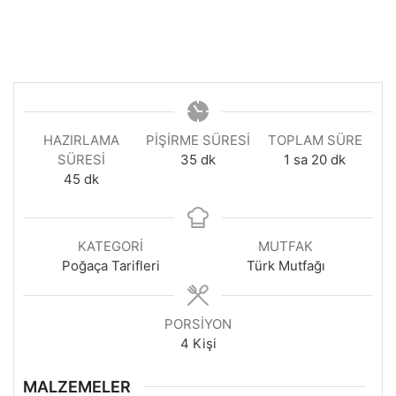
HAZIRLAMA
PIŞIRME SÜRESI
TOPLAM SÜRE
dakika
saat
dakika
SÜRESI
35
dk
1
sa
20
dk
dakika
45
dk
KATEGORI
MUTFAK
Poğaça Tarifleri
Türk Mutfağı
PORSIYON
4
Kişi
MALZEMELER