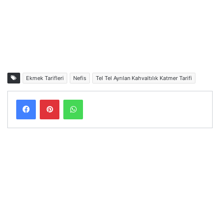
Ekmek Tarifleri
Nefis
Tel Tel Ayrılan Kahvaltılık Katmer Tarifi
Facebook
Pinterest
WhatsApp