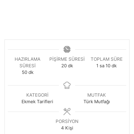
HAZIRLAMA
PIŞIRME SÜRESI
TOPLAM SÜRE
dakika
saat
dakika
SÜRESI
20
dk
1
sa
10
dk
dakika
50
dk
KATEGORI
MUTFAK
Ekmek Tarifleri
Türk Mutfağı
PORSIYON
4
Kişi