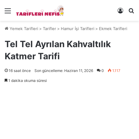
Menü
Kayıt 
Ye
Yemek Tarifleri
>
Tarifler
>
Hamur İşi Tarifleri
>
Ekmek Tarifleri
Tel Tel Ayrılan Kahvaltılık
Katmer Tarifi
16 saat önce
Son güncelleme: Haziran 11, 2026
0
1.117
1 dakika okuma süresi