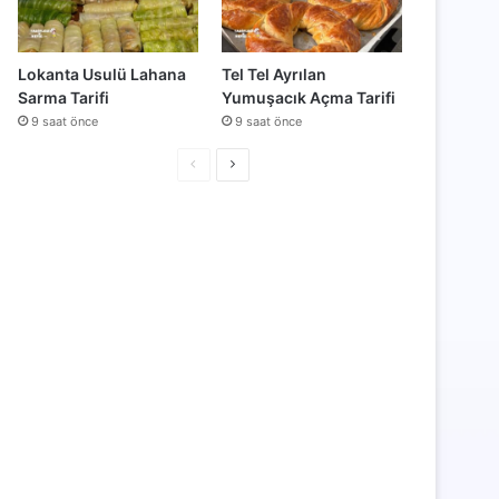
Lokanta Usulü Lahana
Tel Tel Ayrılan
Sarma Tarifi
Yumuşacık Açma Tarifi
9 saat önce
9 saat önce
Önceki
Sonraki
sayfa
sayfa