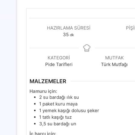
HAZIRLAMA SÜRESI
PIŞ
dakika
35
dk
KATEGORI
MUTFAK
Pide Tarifleri
Türk Mutfağı
MALZEMELER
Hamuru için:
2
su bardağı ılık su
1
paket kuru maya
1
yemek kaşığı dolusu şeker
1
tatlı kaşığı tuz
3,5
su bardağı un
İç harcı için: