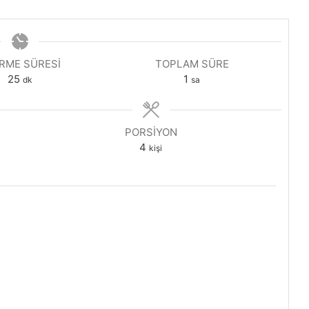
IRME SÜRESI
TOPLAM SÜRE
dakika
saat
25
1
dk
sa
PORSIYON
4
kişi