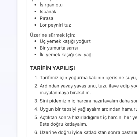
İsırgan otu
Ispanak
Pırasa
Lor peyniri tuz
Üzerine sürmek için:
Üç yemek kaşığı yoğurt
Bir yumurta sarısı
İki yemek kaşığı sıvı yağı
TARİFİN YAPILIŞI
Tarifimiz için yoğurma kabının içerisine suyu,
Ardından yavaş yavaş unu, tuzu ilave edip y
mayalanmaya bırakalım.
Sini pidemizin iç harcını hazırlayalım daha
Uygun bir tepsiyi yağlayalım ardından hamur
Açtıktan sonra hazırladığımız iç harcını her y
üste doğru katlayalım.
Üzerine doğru iyice katladıktan sonra bastırar