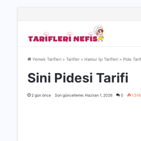
Yemek Tarifleri
>
Tarifler
>
Hamur İşi Tarifleri
>
Pide Tarif
Sini Pidesi Tarifi
2 gün önce
Son güncelleme: Haziran 1, 2026
0
1.516